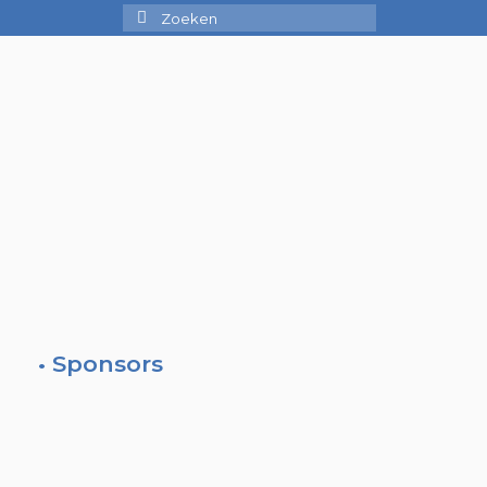
Zoek
naar:
• Sponsors