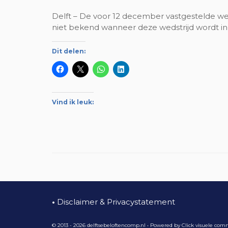
Delft – De voor 12 december vastgestelde wed
niet bekend wanneer deze wedstrijd wordt ing
Dit delen:
Vind ik leuk:
•
Disclaimer & Privacystatement
© 2013 - 2026 delftsebeloftencomp.nl • Powered by
Click visuele com