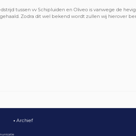
strijd tussen vv Schipluiden en Oliveo is vanwege de hevi
ehaald. Zodra dit wel bekend wordt zullen wij hierover be
•
Archief
municatie