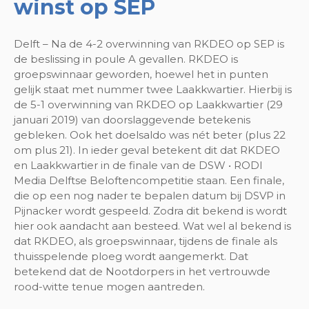
winst op SEP
Delft – Na de 4-2 overwinning van RKDEO op SEP is
de beslissing in poule A gevallen. RKDEO is
groepswinnaar geworden, hoewel het in punten
gelijk staat met nummer twee Laakkwartier. Hierbij is
de 5-1 overwinning van RKDEO op Laakkwartier (29
januari 2019) van doorslaggevende betekenis
gebleken. Ook het doelsaldo was nét beter (plus 22
om plus 21). In ieder geval betekent dit dat RKDEO
en Laakkwartier in de finale van de DSW • RODI
Media Delftse Beloftencompetitie staan. Een finale,
die op een nog nader te bepalen datum bij DSVP in
Pijnacker wordt gespeeld. Zodra dit bekend is wordt
hier ook aandacht aan besteed. Wat wel al bekend is
dat RKDEO, als groepswinnaar, tijdens de finale als
thuisspelende ploeg wordt aangemerkt. Dat
betekend dat de Nootdorpers in het vertrouwde
rood-witte tenue mogen aantreden.