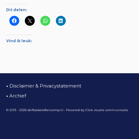
Dit delen:
Vind ik leuk:
•
Disclaimer & Privacystatement
•
Archief
© 2013 - 2026 delftsebeloftencomp.nl • Powered by
Click visuele communicatie