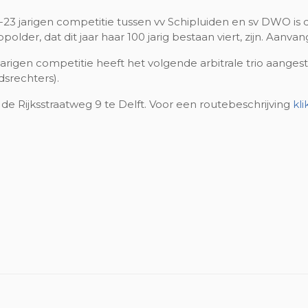
23 jarigen competitie tussen vv Schipluiden en sv DWO is de
older, dat dit jaar haar 100 jarig bestaan viert, zijn. Aanvang
rigen competitie heeft het volgende arbitrale trio aangest
dsrechters).
 de Rijksstraatweg 9 te Delft. Voor een routebeschrijving
kli