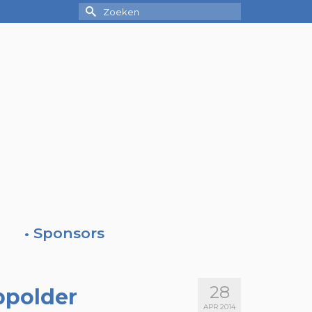
Zoek
naar:
• Sponsors
28
ppolder
APR 2014