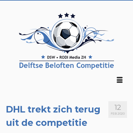
12
DHL trekt zich terug
FEB 2020
uit de competitie