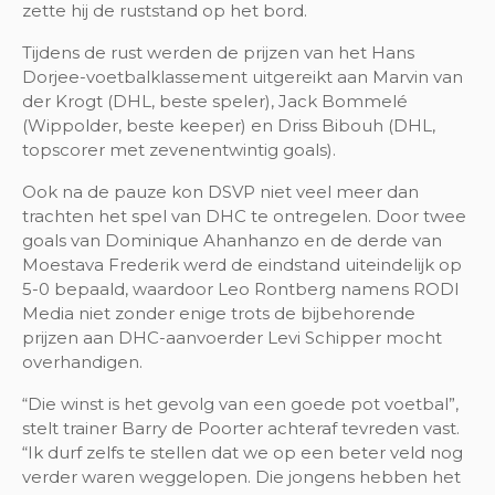
zette hij de ruststand op het bord.
Tijdens de rust werden de prijzen van het Hans
Dorjee-voetbalklassement uitgereikt aan Marvin van
der Krogt (DHL, beste speler), Jack Bommelé
(Wippolder, beste keeper) en Driss Bibouh (DHL,
topscorer met zevenentwintig goals).
Ook na de pauze kon DSVP niet veel meer dan
trachten het spel van DHC te ontregelen. Door twee
goals van Dominique Ahanhanzo en de derde van
Moestava Frederik werd de eindstand uiteindelijk op
5-0 bepaald, waardoor Leo Rontberg namens RODI
Media niet zonder enige trots de bijbehorende
prijzen aan DHC-aanvoerder Levi Schipper mocht
overhandigen.
“Die winst is het gevolg van een goede pot voetbal”,
stelt trainer Barry de Poorter achteraf tevreden vast.
“Ik durf zelfs te stellen dat we op een beter veld nog
verder waren weggelopen. Die jongens hebben het