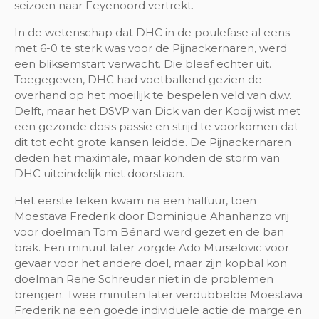
seizoen naar Feyenoord vertrekt.
In de wetenschap dat DHC in de poulefase al eens
met 6-0 te sterk was voor de Pijnackernaren, werd
een bliksemstart verwacht. Die bleef echter uit.
Toegegeven, DHC had voetballend gezien de
overhand op het moeilijk te bespelen veld van d.v.v.
Delft, maar het DSVP van Dick van der Kooij wist met
een gezonde dosis passie en strijd te voorkomen dat
dit tot echt grote kansen leidde. De Pijnackernaren
deden het maximale, maar konden de storm van
DHC uiteindelijk niet doorstaan.
Het eerste teken kwam na een halfuur, toen
Moestava Frederik door Dominique Ahanhanzo vrij
voor doelman Tom Bénard werd gezet en de ban
brak. Een minuut later zorgde Ado Murselovic voor
gevaar voor het andere doel, maar zijn kopbal kon
doelman Rene Schreuder niet in de problemen
brengen. Twee minuten later verdubbelde Moestava
Frederik na een goede individuele actie de marge en