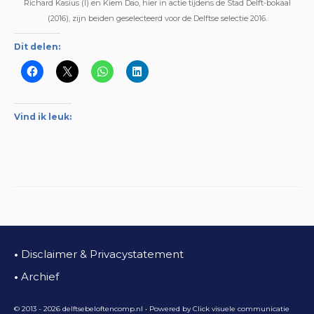
Richard Kasius (l) en Kiem Dao, hier in actie tijdens de Stad Delft-bokaal
(2016), zijn beiden geselecteerd voor de Delftse selectie 2016.
Dit delen:
Vind ik leuk:
•
Disclaimer & Privacystatement
•
Archief
© 2013 - 2026 delftsebeloftencomp.nl • Powered by
Click visuele communicatie