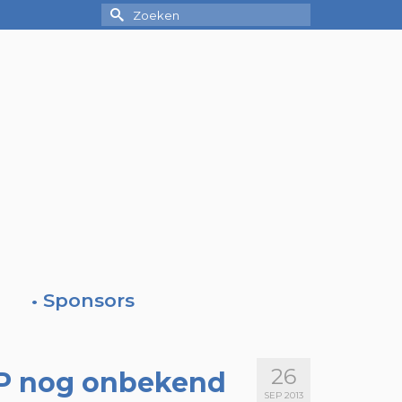
Zoek
naar:
• Sponsors
26
EP nog onbekend
SEP 2013